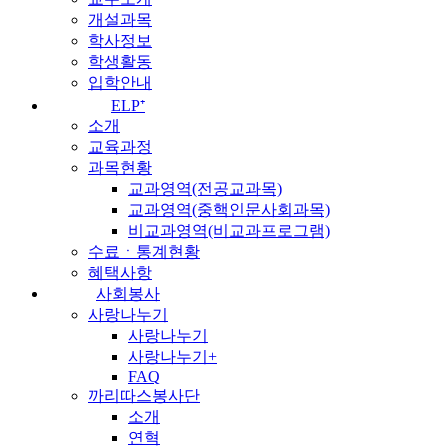
개설과목
학사정보
학생활동
입학안내
ELP⁺
소개
교육과정
과목현황
교과영역(전공교과목)
교과영역(중핵인문사회과목)
비교과영역(비교과프로그램)
수료ㆍ통계현황
혜택사항
사회봉사
사랑나누기
사랑나누기
사랑나누기+
FAQ
까리따스봉사단
소개
연혁