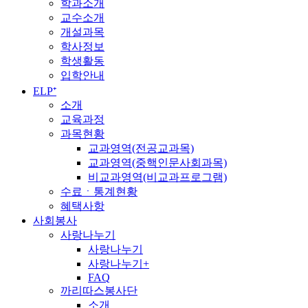
학과소개
교수소개
개설과목
학사정보
학생활동
입학안내
ELP⁺
소개
교육과정
과목현황
교과영역(전공교과목)
교과영역(중핵인문사회과목)
비교과영역(비교과프로그램)
수료ㆍ통계현황
혜택사항
사회봉사
사랑나누기
사랑나누기
사랑나누기+
FAQ
까리따스봉사단
소개