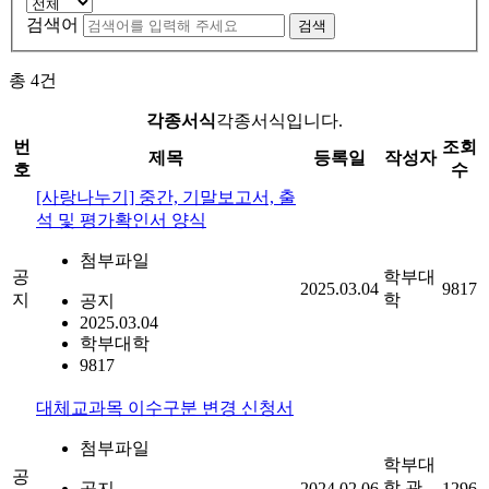
검색어
검색
총
4
건
각종서식
각종서식입니다.
번
조회
제목
등록일
작성자
호
수
[사랑나누기] 중간, 기말보고서, 출
석 및 평가확인서 양식
첨부파일
공
학부대
2025.03.04
9817
지
학
공지
2025.03.04
학부대학
9817
대체교과목 이수구분 변경 신청서
첨부파일
학부대
공
학 관
공지
2024.02.06
1296