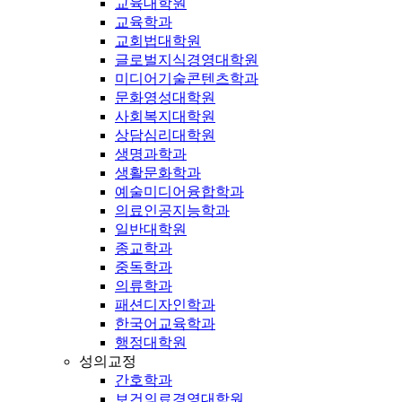
교육대학원
교육학과
교회법대학원
글로벌지식경영대학원
미디어기술콘텐츠학과
문화영성대학원
사회복지대학원
상담심리대학원
생명과학과
생활문화학과
예술미디어융합학과
의료인공지능학과
일반대학원
종교학과
중독학과
의류학과
패션디자인학과
한국어교육학과
행정대학원
성의교정
간호학과
보건의료경영대학원