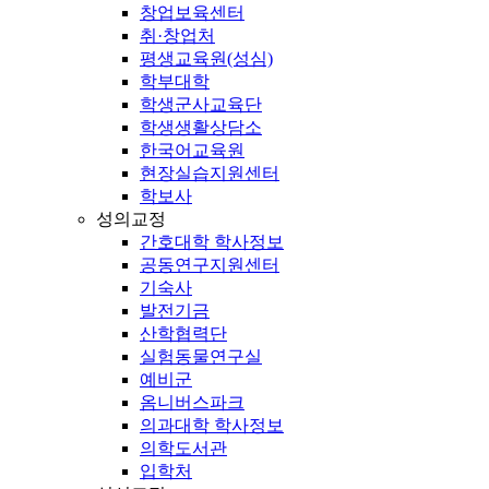
창업보육센터
취·창업처
평생교육원(성심)
학부대학
학생군사교육단
학생생활상담소
한국어교육원
현장실습지원센터
학보사
성의교정
간호대학 학사정보
공동연구지원센터
기숙사
발전기금
산학협력단
실험동물연구실
예비군
옴니버스파크
의과대학 학사정보
의학도서관
입학처