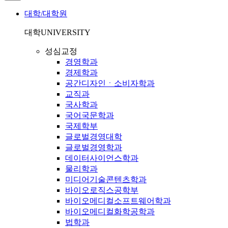
대학/대학원
대학
UNIVERSITY
성심교정
경영학과
경제학과
공간디자인ㆍ소비자학과
교직과
국사학과
국어국문학과
국제학부
글로벌경영대학
글로벌경영학과
데이터사이언스학과
물리학과
미디어기술콘텐츠학과
바이오로직스공학부
바이오메디컬소프트웨어학과
바이오메디컬화학공학과
법학과