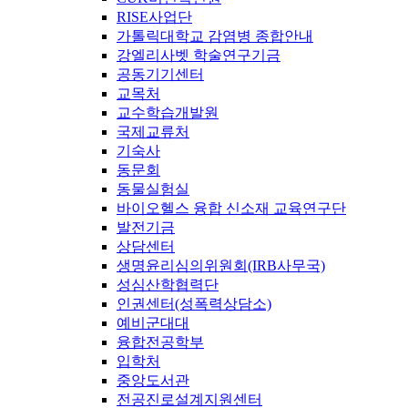
RISE사업단
가톨릭대학교 감염병 종합안내
강엘리사벳 학술연구기금
공동기기센터
교목처
교수학습개발원
국제교류처
기숙사
동문회
동물실험실
바이오헬스 융합 신소재 교육연구단
발전기금
상담센터
생명윤리심의위원회(IRB사무국)
성심산학협력단
인권센터(성폭력상담소)
예비군대대
융합전공학부
입학처
중앙도서관
전공진로설계지원센터