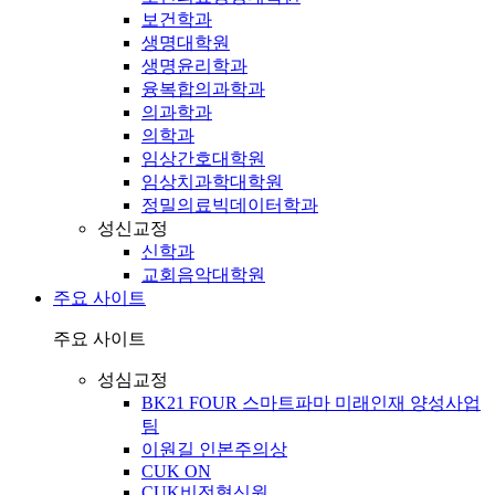
보건학과
생명대학원
생명윤리학과
융복합의과학과
의과학과
의학과
임상간호대학원
임상치과학대학원
정밀의료빅데이터학과
성신교정
신학과
교회음악대학원
주요 사이트
주요 사이트
성심교정
BK21 FOUR 스마트파마 미래인재 양성사업
팀
이원길 인본주의상
CUK ON
CUK비전혁신원