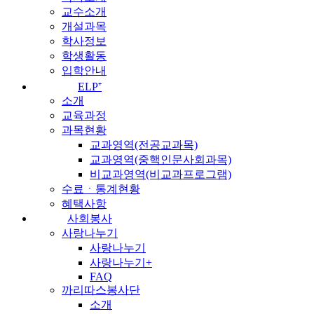
교수소개
개설과목
학사정보
학생활동
입학안내
ELP⁺
소개
교육과정
과목현황
교과영역(전공교과목)
교과영역(중핵인문사회과목)
비교과영역(비교과프로그램)
수료ㆍ통계현황
혜택사항
사회봉사
사랑나누기
사랑나누기
사랑나누기+
FAQ
까리따스봉사단
소개