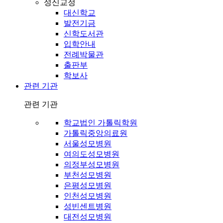
성신교정
대신학교
발전기금
신학도서관
입학안내
전례박물관
출판부
학보사
관련 기관
관련 기관
학교법인 가톨릭학원
가톨릭중앙의료원
서울성모병원
여의도성모병원
의정부성모병원
부천성모병원
은평성모병원
인천성모병원
성빈센트병원
대전성모병원