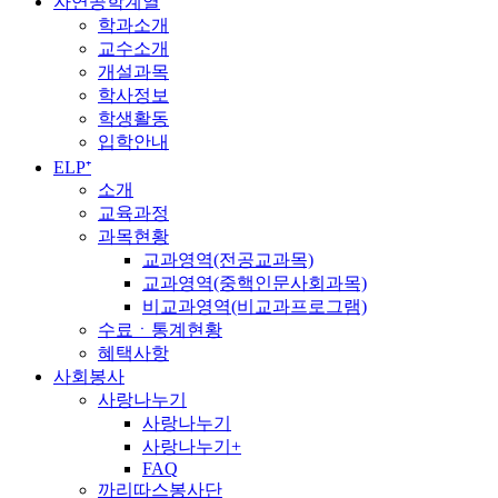
자연공학계열
학과소개
교수소개
개설과목
학사정보
학생활동
입학안내
ELP⁺
소개
교육과정
과목현황
교과영역(전공교과목)
교과영역(중핵인문사회과목)
비교과영역(비교과프로그램)
수료ㆍ통계현황
혜택사항
사회봉사
사랑나누기
사랑나누기
사랑나누기+
FAQ
까리따스봉사단