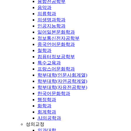
융합전공학부
음악과
의류학과
의생명과학과
인공지능학과
일어일본문화학과
정보통신전자공학부
중국언어문화학과
철학과
컴퓨터정보공학부
특수교육과
프랑스어문화학과
학부대학(인문사회계열)
학부대학(자연공학계열)
학부대학(자유전공학부)
한국어문화학과
행정학과
화학과
회계학과
AI의공학과
성의교정
의과대학