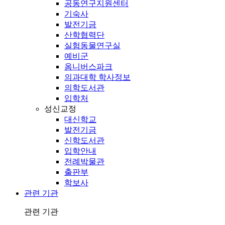
공동연구지원센터
기숙사
발전기금
산학협력단
실험동물연구실
예비군
옴니버스파크
의과대학 학사정보
의학도서관
입학처
성신교정
대신학교
발전기금
신학도서관
입학안내
전례박물관
출판부
학보사
관련 기관
관련 기관