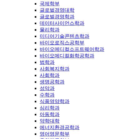
국제학부
글로벌경영대학
글로벌경영학과
데이터사이언스학과
물리학과
미디어기술콘텐츠학과
바이오로직스공학부
바이오메디컬소프트웨어학과
바이오메디컬화학공학과
법학과
사회복지학과
사회학과
생명공학과
성악과
수학과
식품영양학과
심리학과
아동학과
약학대학
에너지환경공학과
영어영문학부