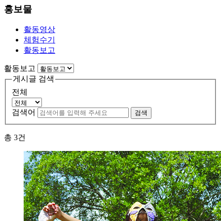
홍보물
활동영상
체험수기
활동보고
활동보고
게시글 검색
전체
검색어
검색
총
3
건