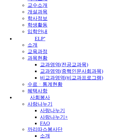
교수소개
개설과목
학사정보
학생활동
입학안내
ELP⁺
소개
교육과정
과목현황
교과영역(전공교과목)
교과영역(중핵인문사회과목)
비교과영역(비교과프로그램)
수료ㆍ통계현황
혜택사항
사회봉사
사랑나누기
사랑나누기
사랑나누기+
FAQ
까리따스봉사단
소개