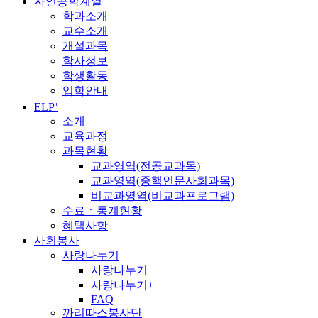
자연공학계열
학과소개
교수소개
개설과목
학사정보
학생활동
입학안내
ELP⁺
소개
교육과정
과목현황
교과영역(전공교과목)
교과영역(중핵인문사회과목)
비교과영역(비교과프로그램)
수료ㆍ통계현황
혜택사항
사회봉사
사랑나누기
사랑나누기
사랑나누기+
FAQ
까리따스봉사단