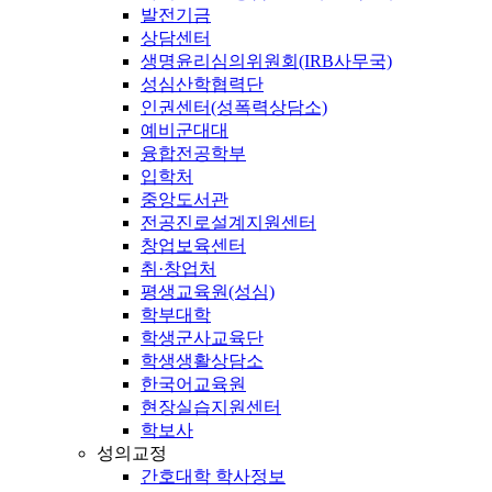
발전기금
상담센터
생명윤리심의위원회(IRB사무국)
성심산학협력단
인권센터(성폭력상담소)
예비군대대
융합전공학부
입학처
중앙도서관
전공진로설계지원센터
창업보육센터
취·창업처
평생교육원(성심)
학부대학
학생군사교육단
학생생활상담소
한국어교육원
현장실습지원센터
학보사
성의교정
간호대학 학사정보