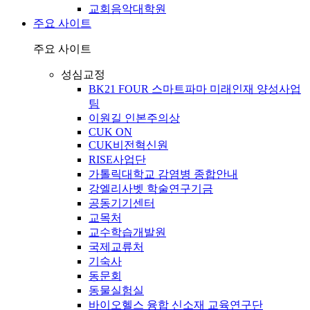
교회음악대학원
주요 사이트
주요 사이트
성심교정
BK21 FOUR 스마트파마 미래인재 양성사업
팀
이원길 인본주의상
CUK ON
CUK비전혁신원
RISE사업단
가톨릭대학교 감염병 종합안내
강엘리사벳 학술연구기금
공동기기센터
교목처
교수학습개발원
국제교류처
기숙사
동문회
동물실험실
바이오헬스 융합 신소재 교육연구단