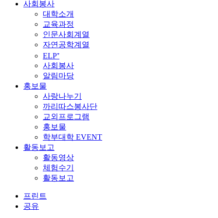
사회봉사
대학소개
교육과정
인문사회계열
자연공학계열
ELP⁺
사회봉사
알림마당
홍보물
사랑나누기
까리따스봉사단
교외프로그램
홍보물
학부대학 EVENT
활동보고
활동영상
체험수기
활동보고
프린트
공유