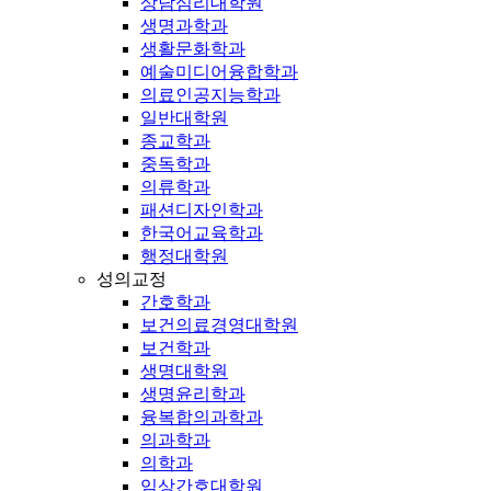
상담심리대학원
생명과학과
생활문화학과
예술미디어융합학과
의료인공지능학과
일반대학원
종교학과
중독학과
의류학과
패션디자인학과
한국어교육학과
행정대학원
성의교정
간호학과
보건의료경영대학원
보건학과
생명대학원
생명윤리학과
융복합의과학과
의과학과
의학과
임상간호대학원