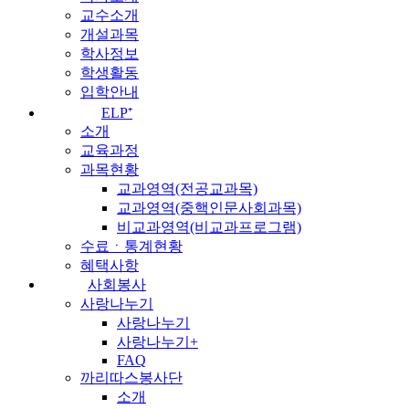
교수소개
개설과목
학사정보
학생활동
입학안내
ELP⁺
소개
교육과정
과목현황
교과영역(전공교과목)
교과영역(중핵인문사회과목)
비교과영역(비교과프로그램)
수료ㆍ통계현황
혜택사항
사회봉사
사랑나누기
사랑나누기
사랑나누기+
FAQ
까리따스봉사단
소개