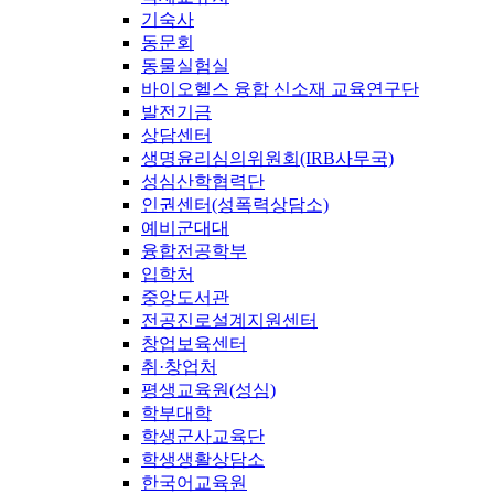
기숙사
동문회
동물실험실
바이오헬스 융합 신소재 교육연구단
발전기금
상담센터
생명윤리심의위원회(IRB사무국)
성심산학협력단
인권센터(성폭력상담소)
예비군대대
융합전공학부
입학처
중앙도서관
전공진로설계지원센터
창업보육센터
취·창업처
평생교육원(성심)
학부대학
학생군사교육단
학생생활상담소
한국어교육원