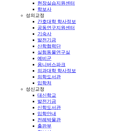
현장실습지원센터
학보사
성의교정
간호대학 학사정보
공동연구지원센터
기숙사
발전기금
산학협력단
실험동물연구실
예비군
옴니버스파크
의과대학 학사정보
의학도서관
입학처
성신교정
대신학교
발전기금
신학도서관
입학안내
전례박물관
출판부