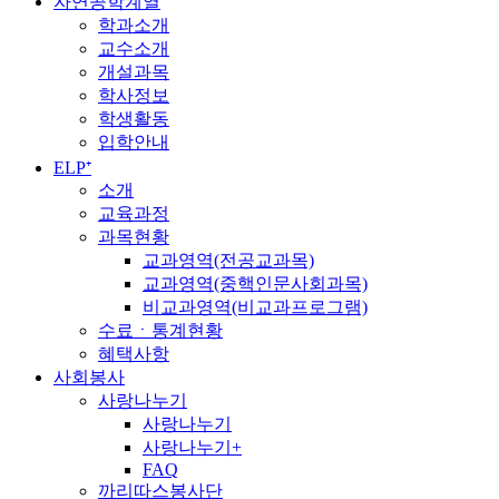
자연공학계열
학과소개
교수소개
개설과목
학사정보
학생활동
입학안내
ELP⁺
소개
교육과정
과목현황
교과영역(전공교과목)
교과영역(중핵인문사회과목)
비교과영역(비교과프로그램)
수료ㆍ통계현황
혜택사항
사회봉사
사랑나누기
사랑나누기
사랑나누기+
FAQ
까리따스봉사단