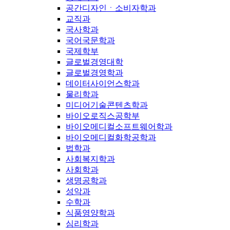
공간디자인ㆍ소비자학과
교직과
국사학과
국어국문학과
국제학부
글로벌경영대학
글로벌경영학과
데이터사이언스학과
물리학과
미디어기술콘텐츠학과
바이오로직스공학부
바이오메디컬소프트웨어학과
바이오메디컬화학공학과
법학과
사회복지학과
사회학과
생명공학과
성악과
수학과
식품영양학과
심리학과