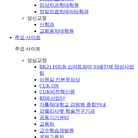
임상치과학대학원
정밀의료빅데이터학과
성신교정
신학과
교회음악대학원
주요 사이트
주요 사이트
성심교정
BK21 FOUR 스마트파마 미래인재 양성사업
팀
이원길 인본주의상
CUK ON
CUK비전혁신원
RISE사업단
가톨릭대학교 감염병 종합안내
강엘리사벳 학술연구기금
공동기기센터
교목처
교수학습개발원
국제교류처