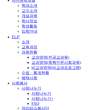
자연공학계열
학과소개
교수소개
개설과목
학사정보
학생활동
입학안내
ELP⁺
소개
교육과정
과목현황
교과영역(전공교과목)
교과영역(중핵인문사회과목)
비교과영역(비교과프로그램)
수료ㆍ통계현황
혜택사항
사회봉사
사랑나누기
사랑나누기
사랑나누기+
FAQ
까리따스봉사단