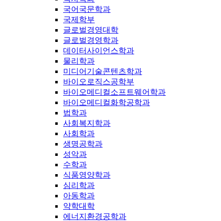
국어국문학과
국제학부
글로벌경영대학
글로벌경영학과
데이터사이언스학과
물리학과
미디어기술콘텐츠학과
바이오로직스공학부
바이오메디컬소프트웨어학과
바이오메디컬화학공학과
법학과
사회복지학과
사회학과
생명공학과
성악과
수학과
식품영양학과
심리학과
아동학과
약학대학
에너지환경공학과