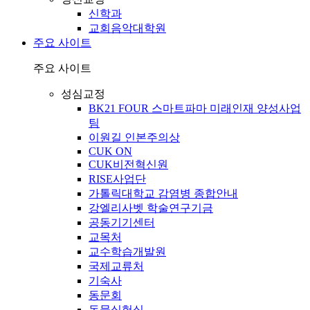
신학과
교회음악대학원
주요 사이트
주요 사이트
성심교정
BK21 FOUR 스마트파마 미래인재 양성사업
팀
이원길 인본주의상
CUK ON
CUK비전혁신원
RISE사업단
가톨릭대학교 감염병 종합안내
강엘리사벳 학술연구기금
공동기기센터
교목처
교수학습개발원
국제교류처
기숙사
동문회
동물실험실