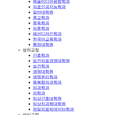
예술미디어융합학과
의료인공지능학과
일반대학원
종교학과
중독학과
의류학과
패션디자인학과
한국어교육학과
행정대학원
성의교정
간호학과
보건의료경영대학원
보건학과
생명대학원
생명윤리학과
융복합의과학과
의과학과
의학과
임상간호대학원
임상치과학대학원
정밀의료빅데이터학과
성신교정