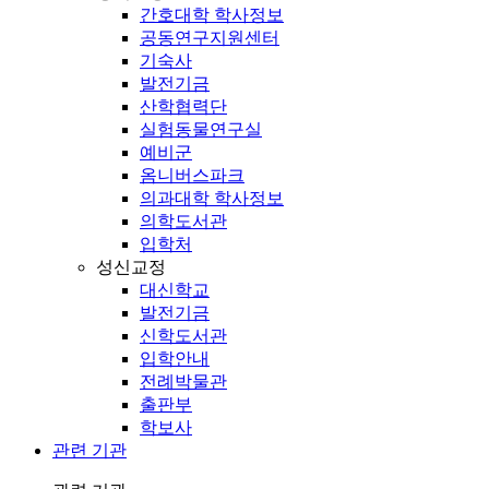
간호대학 학사정보
공동연구지원센터
기숙사
발전기금
산학협력단
실험동물연구실
예비군
옴니버스파크
의과대학 학사정보
의학도서관
입학처
성신교정
대신학교
발전기금
신학도서관
입학안내
전례박물관
출판부
학보사
관련 기관