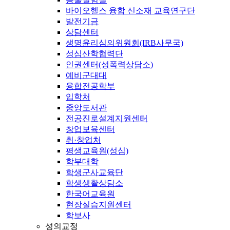
바이오헬스 융합 신소재 교육연구단
발전기금
상담센터
생명윤리심의위원회(IRB사무국)
성심산학협력단
인권센터(성폭력상담소)
예비군대대
융합전공학부
입학처
중앙도서관
전공진로설계지원센터
창업보육센터
취·창업처
평생교육원(성심)
학부대학
학생군사교육단
학생생활상담소
한국어교육원
현장실습지원센터
학보사
성의교정