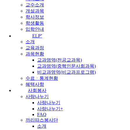
교수소개
개설과목
학사정보
학생활동
입학안내
ELP⁺
소개
교육과정
과목현황
교과영역(전공교과목)
교과영역(중핵인문사회과목)
비교과영역(비교과프로그램)
수료ㆍ통계현황
혜택사항
사회봉사
사랑나누기
사랑나누기
사랑나누기+
FAQ
까리따스봉사단
소개